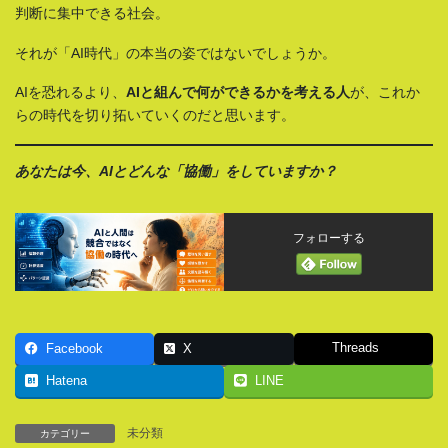
判断に集中できる社会。
それが「AI時代」の本当の姿ではないでしょうか。
AIを恐れるより、
AIと組んで何ができるかを考える人
が、これか
らの時代を切り拓いていくのだと思います。
あなたは今、AIとどんな「協働」をしていますか？
フォローする
Threads
Facebook
X
Hatena
LINE
未分類
カテゴリー