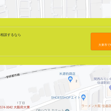
BAを相談するなら
大東市でCh