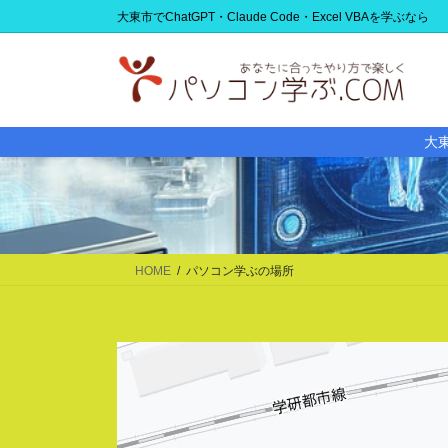
コ
ナ
大東市でChatGPT・Claude Code・Excel VBAを学ぶなら
ン
ビ
テ
ゲ
ン
ー
ツ
シ
に
ョ
大東
移
ン
動
に
移
動
HOME
パソコン学ぶの場所