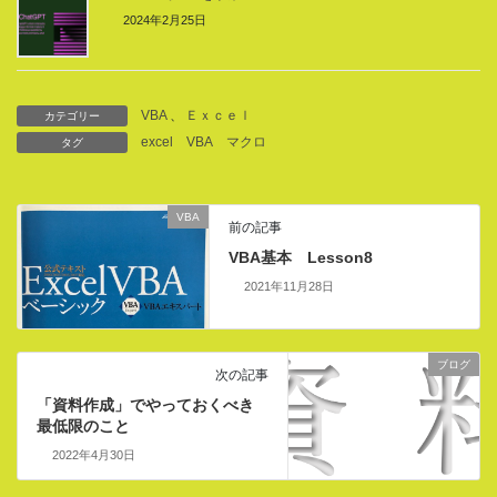
2024年2月25日
VBA
、
Ｅｘｃｅｌ
カテゴリー
excel
VBA
マクロ
タグ
VBA
前の記事
VBA基本 Lesson8
2021年11月28日
ブログ
次の記事
「資料作成」でやっておくべき
最低限のこと
2022年4月30日