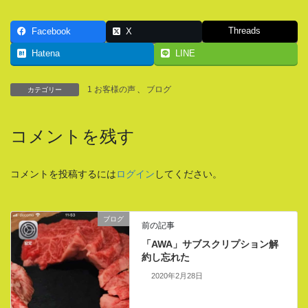
Threads
Facebook
X
Hatena
LINE
1 お客様の声
、
ブログ
カテゴリー
コメントを残す
コメントを投稿するには
ログイン
してください。
ブログ
前の記事
「AWA」サブスクリプション解
約し忘れた
2020年2月28日