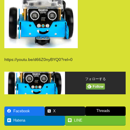
https://youtu.be/d66Z0nyBYQ0?rel=0
フォローする
Threads
Facebook
X
Hatena
LINE