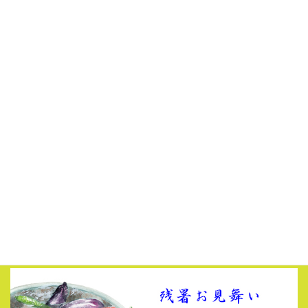
コ
ナ
ン
ビ
テ
ゲ
大東市でChatGPT・Claude Code・Excel VBAを始めるなら
ン
ー
お問い合わせ
ツ
シ
に
ョ
移
ン
大東市でパソコンレッスンを行うパ
動
に
ソコン学ぶ.comの豆知識
移
動
HOME
お知らせ
残暑お見舞い申し上げます
2020年8月8日
/ 最終更新日 :
2021年1月1日
パソコン学ぶ.com
お知らせ
残暑お見舞い申し上げます