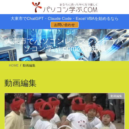
コ
ナ
ン
ビ
テ
ゲ
大東市でChatGPT・Claude Code・Excel VBAを始めるなら
ン
ー
お問い合わせ
ツ
シ
に
ョ
移
ン
大東市でパソコンレッスンを行うパ
動
に
ソコン学ぶ.comの豆知識
移
動
HOME
動画編集
動画編集
動画編集