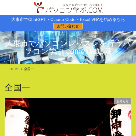
コ
ナ
ン
ビ
テ
ゲ
大東市でChatGPT・Claude Code・Excel VBAを始めるなら
ン
ー
お問い合わせ
ツ
シ
に
ョ
移
ン
大東市でパソコンレッスンを行うパ
動
に
ソコン学ぶ.comの豆知識
移
動
HOME
全国一
全国一
お知らせ