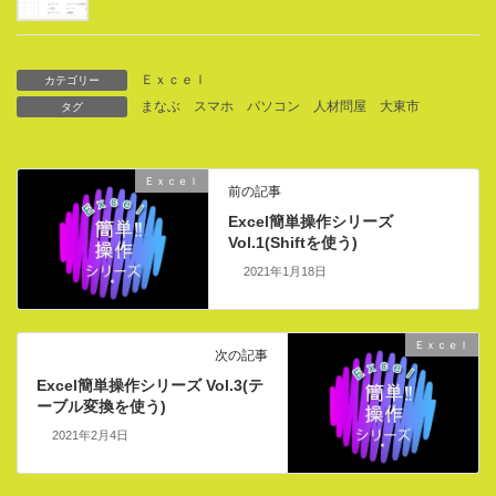
Ｅｘｃｅｌ
カテゴリー
まなぶ
スマホ
パソコン
人材問屋
大東市
タグ
Ｅｘｃｅｌ
前の記事
Excel簡単操作シリーズ
Vol.1(Shiftを使う)
2021年1月18日
Ｅｘｃｅｌ
次の記事
Excel簡単操作シリーズ Vol.3(テ
ーブル変換を使う)
2021年2月4日